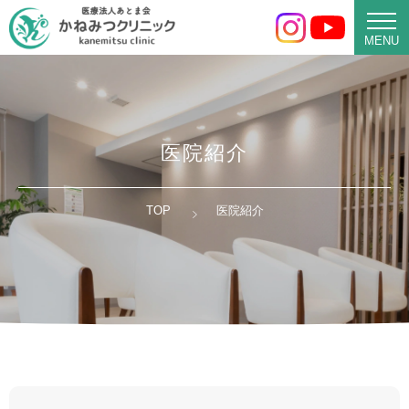
医
MENU
院
紹
介
｜
城
医院紹介
東
区・
TOP
医院紹介
鶴
見
区
の
泌
尿
器
科
｜