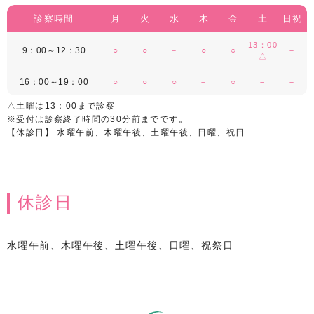
診察時間
月
火
水
木
金
土
日祝
13：00
9：00～12：30
○
○
－
○
○
－
△
16：00～19：00
○
○
○
－
○
－
－
△土曜は13：00まで診察
※受付は診察終了時間の30分前までです。
【休診日】 水曜午前、木曜午後、土曜午後、日曜、祝日
休診日
水曜午前、木曜午後、土曜午後、日曜、祝祭日