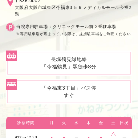
〒536-0002
⼤阪府⼤阪市城東区今福東3-5-6 メディカルモール今福2
階
当院専⽤駐⾞場：クリニックモール前 3番駐⾞場
※専⽤駐⾞場が埋まっている際は、提携駐⾞場をご利⽤ください
⻑堀鶴⾒緑地線
「今福鶴⾒」駅徒歩8分
「今福東3丁⽬」バス停
すぐ
診察時間
月
火
水
木
金
土
日祝
9:00〜12:30
●
●
●
●