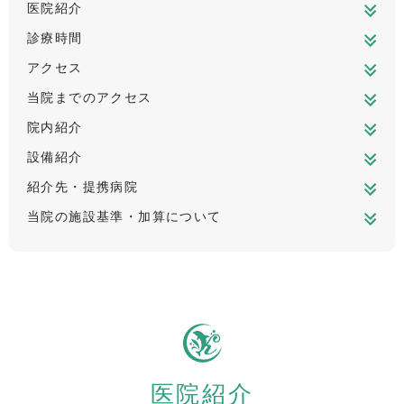
か
医院紹介
ね
診療時間
み
つ
アクセス
ク
当院までのアクセス
リ
院内紹介
ニ
ッ
設備紹介
ク
紹介先・提携病院
｜
当院の施設基準・加算について
今
福
鶴
見
駅
徒
歩
8
医院紹介
分